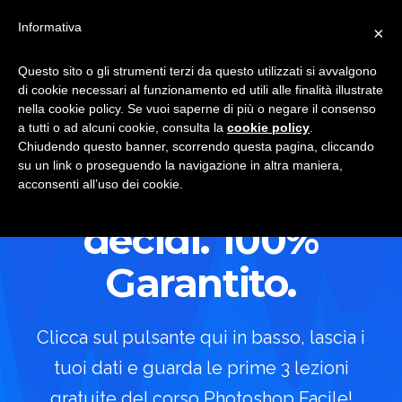
Skip
Skip
Informativa
Menu
×
to
to
main
primary
Questo sito o gli strumenti terzi da questo utilizzati si avvalgono
Photoshop
content
sidebar
Il
di cookie necessari al funzionamento ed utili alle finalità illustrate
Facile
Corso
nella cookie policy. Se vuoi saperne di più o negare il consenso
a tutti o ad alcuni cookie, consulta la
cookie policy
.
di
Chiudendo questo banner, scorrendo questa pagina, cliccando
Photoshop
su un link o proseguendo la navigazione in altra maniera,
Prima provi e poi
più
acconsenti all’uso dei cookie.
semplice
decidi. 100%
Garantito.
Clicca sul pulsante qui in basso, lascia i
tuoi dati e guarda le prime 3 lezioni
gratuite del corso Photoshop Facile!