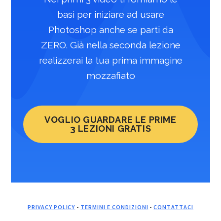
basi per iniziare ad usare
Photoshop anche se parti da
ZERO. Già nella seconda lezione
realizzerai la tua prima immagine
mozzafiato
VOGLIO GUARDARE LE PRIME
3 LEZIONI GRATIS
PRIVACY POLICY
-
TERMINI E CONDIZIONI
-
CONTATTACI