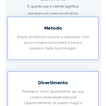
E questo per il cliente significa
imparare ad usare photoshop
divertendosi in modo più rapido ed
Metodo
efficace.
Grazie al metodo riuscirai a realizzare i tuoi
lavori in piena autonomia e trarre il
massimo dalle tue immagini.
Divertimento
Pensiamo che il divertimento sia una
componente essenziale per
l'apprendimento di questo magico