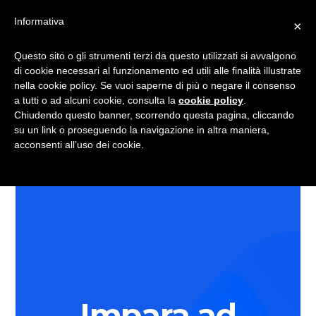
Skip
Skip
Informativa
×
to
to
main
primary
Questo sito o gli strumenti terzi da questo utilizzati si avvalgono
content
sidebar
Photoshop
Il
di cookie necessari al funzionamento ed utili alle finalità illustrate
Home
Il Corso
Garanzia
Facile
nella cookie policy. Se vuoi saperne di più o negare il consenso
Corso
a tutti o ad alcuni cookie, consulta la
cookie policy
.
di
Opinioni
Chi siamo
Blog
Chiudendo questo banner, scorrendo questa pagina, cliccando
Photoshop
su un link o proseguendo la navigazione in altra maniera,
acconsenti all’uso dei cookie.
più
Login
semplice
Impara ad