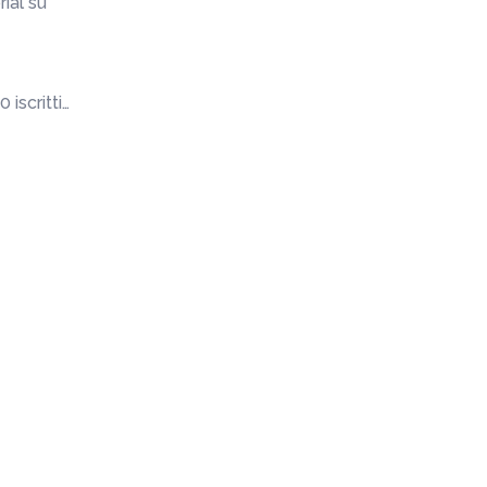
ial su
 iscritti…