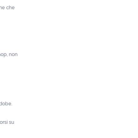
one che
hop, non
Adobe.
orsi su