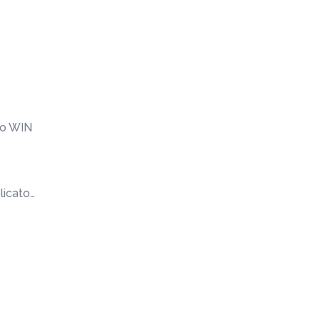
io WIN
licato…