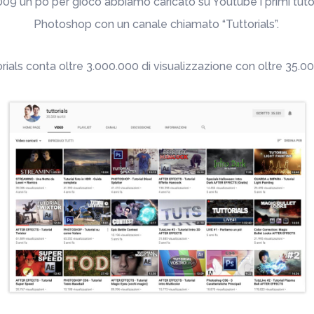
09 un pò per gioco abbiamo caricato su Youtube i primi tutor
Photoshop con un canale chiamato “Tuttorials”.
rials conta oltre 3.000.000 di visualizzazione con oltre 35.000